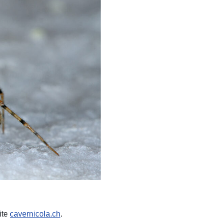
ite
cavernicola.ch
.