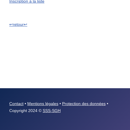
Inscription à la liste
↩retour↩
Contact
•
Mentions légales
•
Protection des données
•
Copyright 2024 ©
SSS-SGH