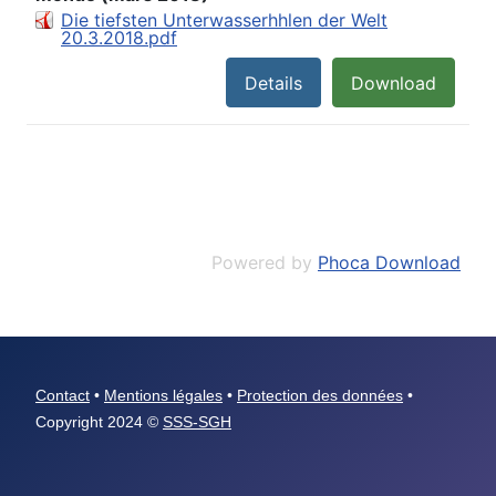
Die tiefsten Unterwasserhhlen der Welt
20.3.2018.pdf
Details
Download
Powered by
Phoca Download
Contact
•
Mentions légales
•
Protection des données
•
Copyright 2024 ©
SSS-SGH